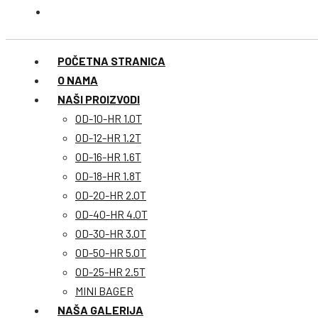
POČETNA STRANICA
O NAMA
NAŠI PROIZVODI
OD-10-HR 1.0T
OD-12-HR 1.2T
OD-16-HR 1.6T
OD-18-HR 1.8T
OD-20-HR 2.0T
OD-40-HR 4.0T
OD-30-HR 3.0T
OD-50-HR 5.0T
OD-25-HR 2.5T
MINI BAGER
NAŠA GALERIJA