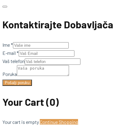
Kontaktirajte Dobavljača
Ime
*
E-mail
*
Vaš telefon
Poruka
Pošalji poruku
Your Cart
(0)
Your cart is empty
Continue Shopping