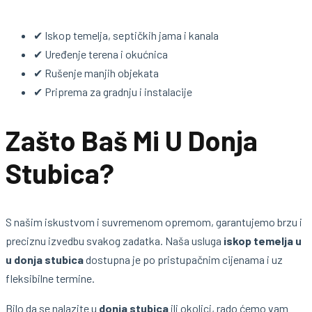
✔ Iskop temelja, septičkih jama i kanala
✔ Uređenje terena i okućnica
✔ Rušenje manjih objekata
✔ Priprema za gradnju i instalacije
Zašto Baš Mi U Donja
Stubica?
S našim iskustvom i suvremenom opremom, garantujemo brzu i
preciznu izvedbu svakog zadatka. Naša usluga
iskop temelja u
u donja stubica
dostupna je po pristupačnim cijenama i uz
fleksibilne termine.
Bilo da se nalazite u
donja stubica
ili okolici, rado ćemo vam