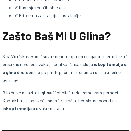
✔ Rušenje manjih objekata
✔ Priprema za gradnju i instalacije
Zašto Baš Mi U Glina?
S našim iskustvom i suvremenom opremom, garantujemo brzu i
preciznu izvedbu svakog zadatka. Naša usluga
iskop temelja u
u glina
dostupna je po pristupačnim cijenama i uz fleksibilne
termine.
Bilo da se nalazite u
glina
ili okolici, rado ćemo vam pomoći.
Kontaktirajte nas već danas i zatražite besplatnu ponudu za
iskop temelja u
u vašem gradu!