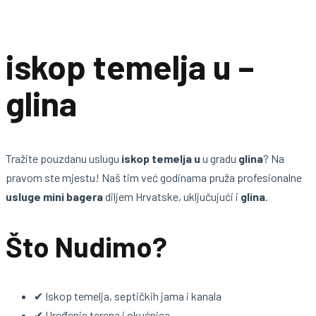
iskop temelja u –
glina
Tražite pouzdanu uslugu
iskop temelja u
u gradu
glina
? Na
pravom ste mjestu! Naš tim već godinama pruža profesionalne
usluge mini bagera
diljem Hrvatske, uključujući i
glina
.
Što Nudimo?
✔ Iskop temelja, septičkih jama i kanala
✔ Uređenje terena i okućnica