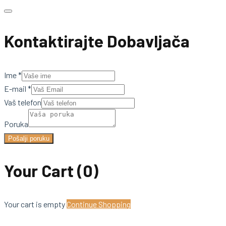
Kontaktirajte Dobavljača
Ime
*
E-mail
*
Vaš telefon
Poruka
Pošalji poruku
Your Cart
(0)
Your cart is empty
Continue Shopping