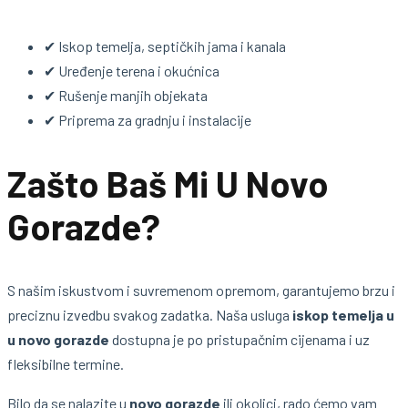
✔ Iskop temelja, septičkih jama i kanala
✔ Uređenje terena i okućnica
✔ Rušenje manjih objekata
✔ Priprema za gradnju i instalacije
Zašto Baš Mi U Novo
Gorazde?
S našim iskustvom i suvremenom opremom, garantujemo brzu i
preciznu izvedbu svakog zadatka. Naša usluga
iskop temelja u
u novo gorazde
dostupna je po pristupačnim cijenama i uz
fleksibilne termine.
Bilo da se nalazite u
novo gorazde
ili okolici, rado ćemo vam