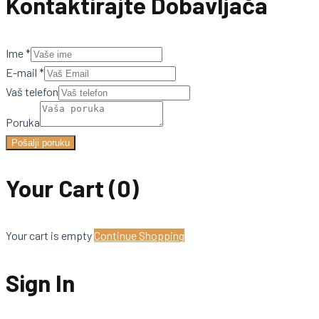
Kontaktirajte Dobavljača
Ime
*
E-mail
*
Vaš telefon
Poruka
Pošalji poruku
Your Cart
(0)
Your cart is empty
Continue Shopping
Sign In