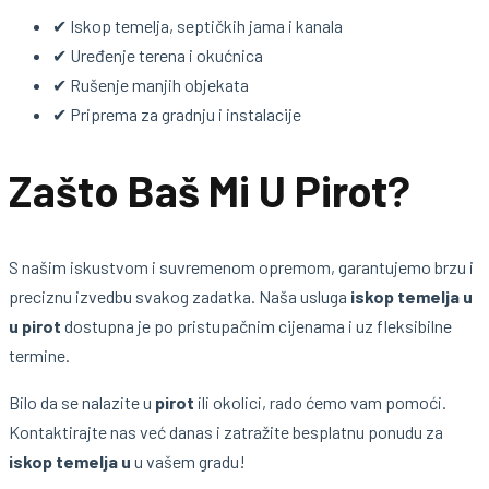
✔ Iskop temelja, septičkih jama i kanala
✔ Uređenje terena i okućnica
✔ Rušenje manjih objekata
✔ Priprema za gradnju i instalacije
Zašto Baš Mi U Pirot?
S našim iskustvom i suvremenom opremom, garantujemo brzu i
preciznu izvedbu svakog zadatka. Naša usluga
iskop temelja u
u pirot
dostupna je po pristupačnim cijenama i uz fleksibilne
termine.
Bilo da se nalazite u
pirot
ili okolici, rado ćemo vam pomoći.
Kontaktirajte nas već danas i zatražite besplatnu ponudu za
iskop temelja u
u vašem gradu!