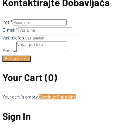
Kontaktirajte Dobavljača
Ime
*
E-mail
*
Vaš telefon
Poruka
Pošalji poruku
Your Cart
(0)
Your cart is empty
Continue Shopping
Sign In