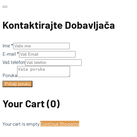
Kontaktirajte Dobavljača
Ime
*
E-mail
*
Vaš telefon
Poruka
Pošalji poruku
Your Cart
(0)
Your cart is empty
Continue Shopping