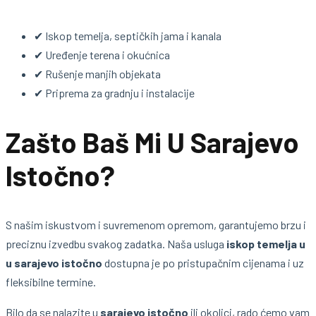
✔ Iskop temelja, septičkih jama i kanala
✔ Uređenje terena i okućnica
✔ Rušenje manjih objekata
✔ Priprema za gradnju i instalacije
Zašto Baš Mi U Sarajevo
Istočno?
S našim iskustvom i suvremenom opremom, garantujemo brzu i
preciznu izvedbu svakog zadatka. Naša usluga
iskop temelja u
u sarajevo istočno
dostupna je po pristupačnim cijenama i uz
fleksibilne termine.
Bilo da se nalazite u
sarajevo istočno
ili okolici, rado ćemo vam