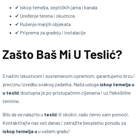
✔ Iskop temelja, septičkih jama i kanala
✔ Uređenje terena i okućnica
✔ Rušenje manjih objekata
✔ Priprema za gradnju i instalacije
Zašto Baš Mi U Teslić?
S našim iskustvom i suvremenom opremom, garantujemo brzu i
preciznu izvedbu svakog zadatka. Naša usluga
iskop temelja u
u teslić
dostupna je po pristupačnim cijenama i uz fleksibilne
termine.
Bilo da se nalazite u
teslić
ili okolici, rado ćemo vam pomoći.
Kontaktirajte nas već danas i zatražite besplatnu ponudu za
iskop temelja u
u vašem gradu!