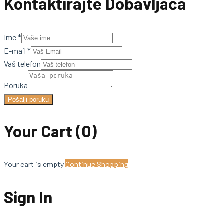
Kontaktirajte Dobavljača
Ime
*
E-mail
*
Vaš telefon
Poruka
Pošalji poruku
Your Cart
(0)
Your cart is empty
Continue Shopping
Sign In