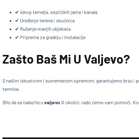
✔ Iskop temelja, septičkih jama i kanala
✔ Uređenje terena i okućnica
✔ Rušenje manjih objekata
✔ Priprema za gradnju i instalacije
Zašto Baš Mi U Valjevo?
S našim iskustvom i suvremenom opremom, garantujemo brzu i pr
termine.
Bilo da se nalazite u
valjevo
ili okolici, rado ćemo vam pomoći. Ko