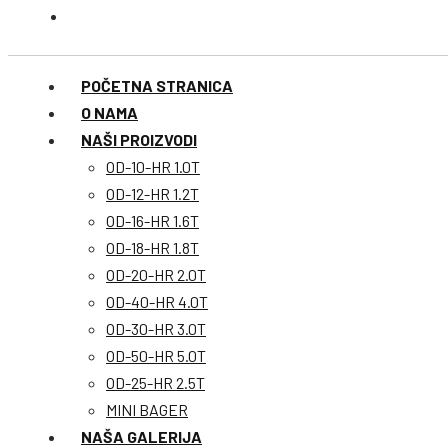
POČETNA STRANICA
O NAMA
NAŠI PROIZVODI
OD-10-HR 1.0T
OD-12-HR 1.2T
OD-16-HR 1.6T
OD-18-HR 1.8T
OD-20-HR 2.0T
OD-40-HR 4.0T
OD-30-HR 3.0T
OD-50-HR 5.0T
OD-25-HR 2.5T
MINI BAGER
NAŠA GALERIJA