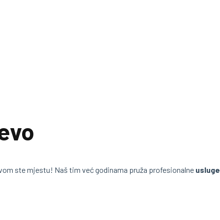
jevo
vom ste mjestu! Naš tim već godinama pruža profesionalne
usluge