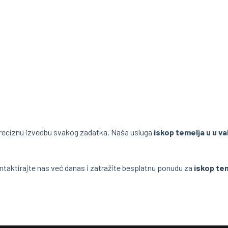
eciznu izvedbu svakog zadatka. Naša usluga
iskop temelja u u va
ntaktirajte nas već danas i zatražite besplatnu ponudu za
iskop te