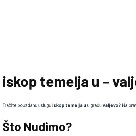
iskop temelja u – val
Tražite pouzdanu uslugu
iskop temelja u
u gradu
valjevo
? Na pra
Što Nudimo?