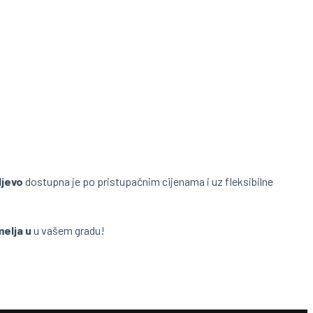
ljevo
dostupna je po pristupačnim cijenama i uz fleksibilne
melja u
u vašem gradu!