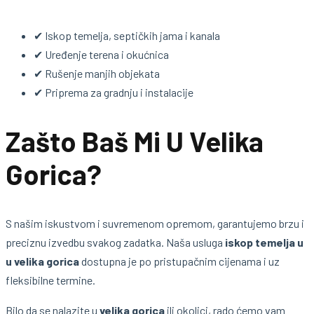
✔ Iskop temelja, septičkih jama i kanala
✔ Uređenje terena i okućnica
✔ Rušenje manjih objekata
✔ Priprema za gradnju i instalacije
Zašto Baš Mi U Velika
Gorica?
S našim iskustvom i suvremenom opremom, garantujemo brzu i
preciznu izvedbu svakog zadatka. Naša usluga
iskop temelja u
u velika gorica
dostupna je po pristupačnim cijenama i uz
fleksibilne termine.
Bilo da se nalazite u
velika gorica
ili okolici, rado ćemo vam