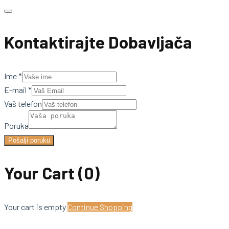
Kontaktirajte Dobavljača
Ime
*
E-mail
*
Vaš telefon
Poruka
Pošalji poruku
Your Cart
(0)
Your cart is empty
Continue Shopping