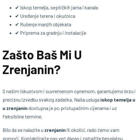
✔ Iskop temelja, septičkih jama i kanala
✔ Uređenje terena i okućnica
✔ Rušenje manjih objekata
✔ Priprema za gradnju i instalacije
Zašto Baš Mi U
Zrenjanin?
S našim iskustvom i suvremenom opremom, garantujemo brzu i
preciznu izvedbu svakog zadatka. Naša usluga
iskop temelja u
u zrenjanin
dostupna je po pristupačnim cijenama i uz
fleksibilne termine.
Bilo da se nalazite u
zrenjanin
ili okolici, rado ćemo vam
pomoći. Kontaktirajte nas već danas i zatražite besplatnu