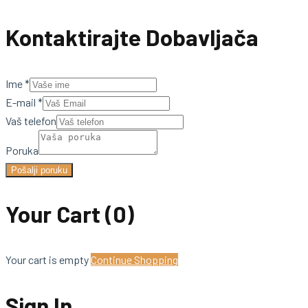
Kontaktirajte Dobavljača
Ime
*
E-mail
*
Vaš telefon
Poruka
Pošalji poruku
Your Cart
(0)
Your cart is empty
Continue Shopping
Sign In