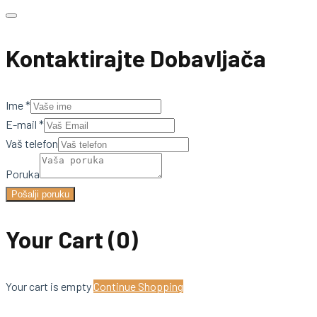
Kontaktirajte Dobavljača
Ime
*
E-mail
*
Vaš telefon
Poruka
Pošalji poruku
Your Cart
(0)
Your cart is empty
Continue Shopping