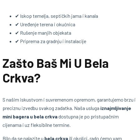
✔ Iskop temelja, septičkih jama i kanala
✔ Uređenje terena i okućnica
✔ Rušenje manjih objekata
✔ Priprema za gradnju i instalacije
Zašto Baš Mi U Bela
Crkva?
S našim iskustvom i suvremenom opremom, garantujemo brzu i
preciznu izvedbu svakog zadatka. Naša usluga
iznajmljivanje
mini bagera u bela crkva
dostupna je po pristupačnim
cijenama i uz fleksibilne termine.
Bilo da se nalazite u
bela crkva
ili okolici, rado ćemo vam