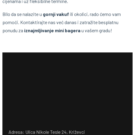
cijenama i uz fleksibilne termine.
Bilo da se nalazite u
gornji vakuf
ili okolici, rado ćemo vam
pomoći. Kontaktirajte nas već danas i zatražite besplatnu
ponudu za
iznajmljivanje mini bagera
u vašem gradu!
Adresa: Ulica Nikole Tesle 24, Križevci