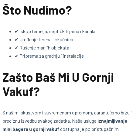
Što Nudimo?
✔ Iskop temelja, septičkih jama i kanala
✔ Uređenje terena i okućnica
✔ Rušenje manjih objekata
✔ Priprema za gradnju i instalacije
Zašto Baš Mi U Gornji
Vakuf?
S našim iskustvom i suvremenom opremom, garantujemo brzu i
preciznu izvedbu svakog zadatka. Naša usluga
iznajmljivanje
mini bagera u gornji vakuf
dostupna je po pristupačnim