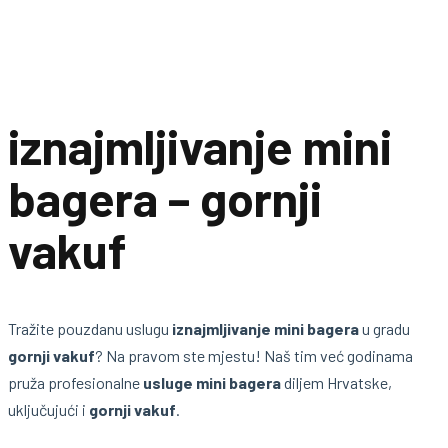
iznajmljivanje mini
bagera – gornji
vakuf
Tražite pouzdanu uslugu
iznajmljivanje mini bagera
u gradu
gornji vakuf
? Na pravom ste mjestu! Naš tim već godinama
pruža profesionalne
usluge mini bagera
diljem Hrvatske,
uključujući i
gornji vakuf
.