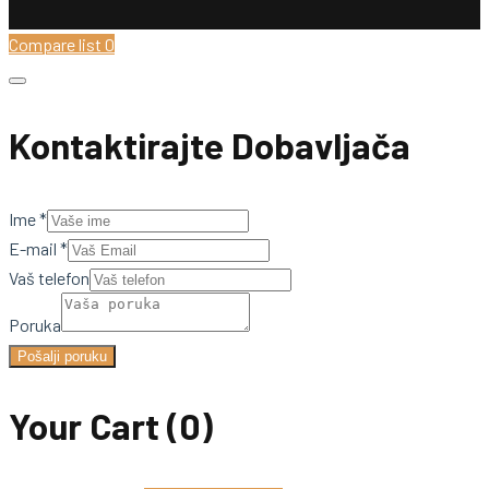
Compare list
0
Kontaktirajte Dobavljača
Ime
*
E-mail
*
Vaš telefon
Poruka
Pošalji poruku
Your Cart
(0)