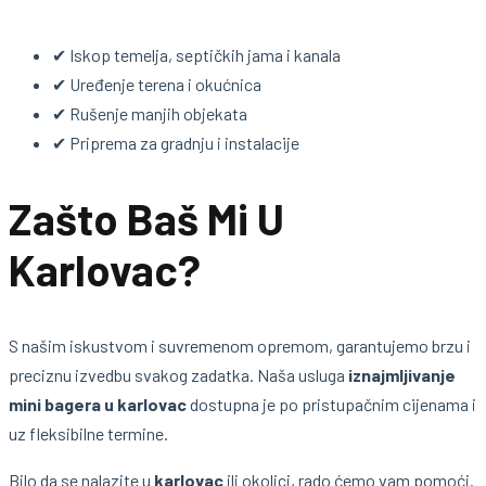
✔ Iskop temelja, septičkih jama i kanala
✔ Uređenje terena i okućnica
✔ Rušenje manjih objekata
✔ Priprema za gradnju i instalacije
Zašto Baš Mi U
Karlovac?
S našim iskustvom i suvremenom opremom, garantujemo brzu i
preciznu izvedbu svakog zadatka. Naša usluga
iznajmljivanje
mini bagera u karlovac
dostupna je po pristupačnim cijenama i
uz fleksibilne termine.
Bilo da se nalazite u
karlovac
ili okolici, rado ćemo vam pomoći.