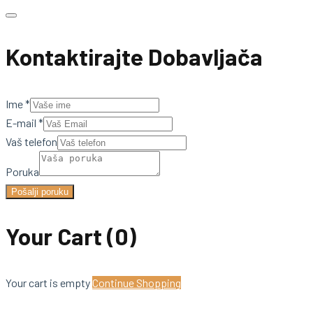
Kontaktirajte Dobavljača
Ime
*
E-mail
*
Vaš telefon
Poruka
Pošalji poruku
Your Cart
(0)
Your cart is empty
Continue Shopping