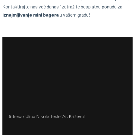
Kontaktirajte nas već danas i zatražite besplatnu ponudu za
iznajmljivanje mini bagera
u vašem gradu!
Adresa: Ulica Nikole Tesle 24, Križevci