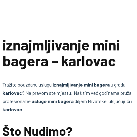
iznajmljivanje mini
bagera – karlovac
Tražite pouzdanu uslugu
iznajmljivanje mini bagera
u gradu
karlovac
? Na pravom ste mjestu! Naš tim već godinama pruža
profesionalne
usluge mini bagera
diljem Hrvatske, uključujući i
karlovac
.
Što Nudimo?