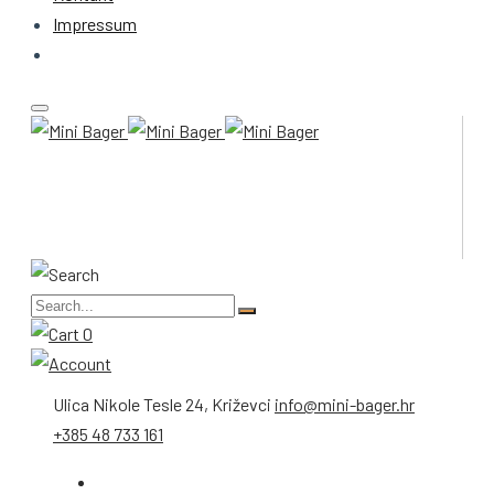
Impressum
0
Ulica Nikole Tesle 24, Križevci
info@mini-bager.hr
+385 48 733 161