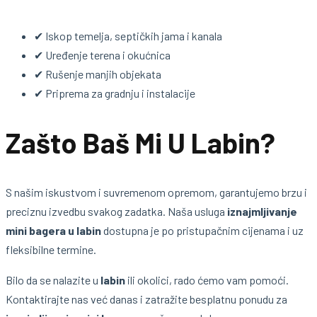
✔ Iskop temelja, septičkih jama i kanala
✔ Uređenje terena i okućnica
✔ Rušenje manjih objekata
✔ Priprema za gradnju i instalacije
Zašto Baš Mi U Labin?
S našim iskustvom i suvremenom opremom, garantujemo brzu i
preciznu izvedbu svakog zadatka. Naša usluga
iznajmljivanje
mini bagera u labin
dostupna je po pristupačnim cijenama i uz
fleksibilne termine.
Bilo da se nalazite u
labin
ili okolici, rado ćemo vam pomoći.
Kontaktirajte nas već danas i zatražite besplatnu ponudu za