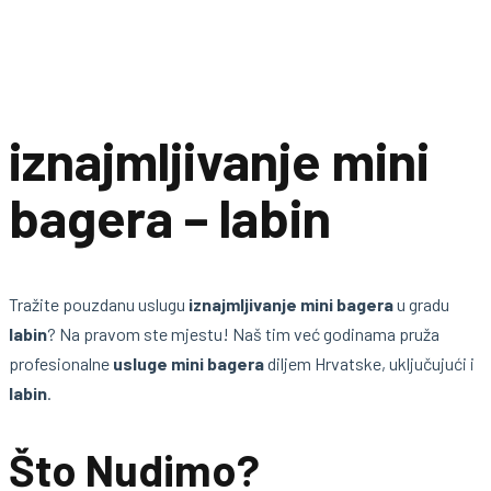
iznajmljivanje mini
bagera – labin
Tražite pouzdanu uslugu
iznajmljivanje mini bagera
u gradu
labin
? Na pravom ste mjestu! Naš tim već godinama pruža
profesionalne
usluge mini bagera
diljem Hrvatske, uključujući i
labin
.
Što Nudimo?