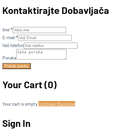
Kontaktirajte Dobavljača
Ime
*
E-mail
*
Vaš telefon
Poruka
Pošalji poruku
Your Cart
(0)
Your cart is empty
Continue Shopping
Sign In