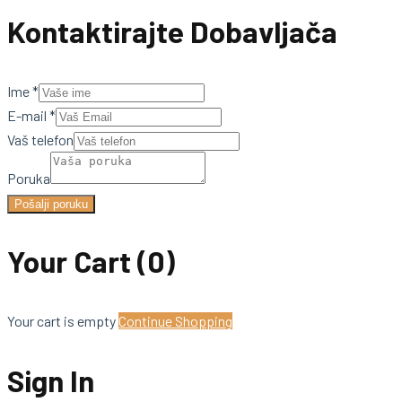
Kontaktirajte Dobavljača
Ime
*
E-mail
*
Vaš telefon
Poruka
Pošalji poruku
Your Cart
(0)
Your cart is empty
Continue Shopping
Sign In