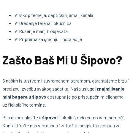
✔ Iskop temelja, septičkih jama i kanala
✔ Uređenje terena i okućnica
✔ Rušenje manjih objekata
✔ Priprema za gradnju i instalacije
Zašto Baš Mi U Šipovo?
S našim iskustvom i suvremenom opremom, garantujemo brzu i
preciznu izvedbu svakog zadatka. Naša usluga
iznajmljivanje
mini bagera u šipovo
dostupna je po pristupačnim cijenama i
uz fleksibilne termine.
Bilo da se nalazite u
šipovo
ili okolici, rado ćemo vam pomoći.
Kontaktirajte nas već danas i zatražite besplatnu ponudu za