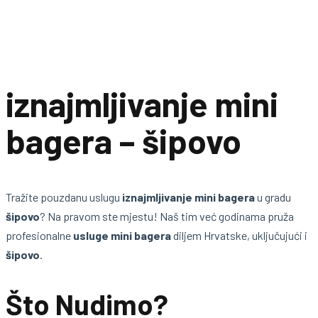
iznajmljivanje mini
bagera – šipovo
Tražite pouzdanu uslugu
iznajmljivanje mini bagera
u gradu
šipovo
? Na pravom ste mjestu! Naš tim već godinama pruža
profesionalne
usluge mini bagera
diljem Hrvatske, uključujući i
šipovo
.
Što Nudimo?