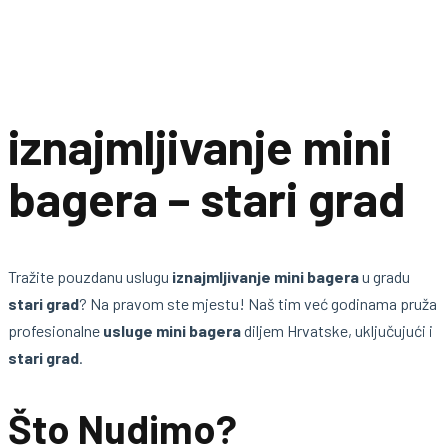
iznajmljivanje mini
bagera – stari grad
Tražite pouzdanu uslugu
iznajmljivanje mini bagera
u gradu
stari grad
? Na pravom ste mjestu! Naš tim već godinama pruža
profesionalne
usluge mini bagera
diljem Hrvatske, uključujući i
stari grad
.
Što Nudimo?