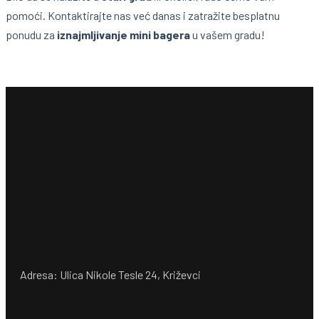
pomoći. Kontaktirajte nas već danas i zatražite besplatnu
ponudu za
iznajmljivanje mini bagera
u vašem gradu!
Adresa: Ulica Nikole Tesle 24, Križevci