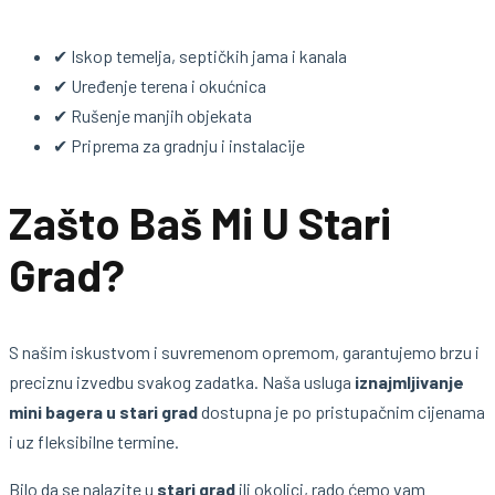
✔ Iskop temelja, septičkih jama i kanala
✔ Uređenje terena i okućnica
✔ Rušenje manjih objekata
✔ Priprema za gradnju i instalacije
Zašto Baš Mi U Stari
Grad?
S našim iskustvom i suvremenom opremom, garantujemo brzu i
preciznu izvedbu svakog zadatka. Naša usluga
iznajmljivanje
mini bagera u stari grad
dostupna je po pristupačnim cijenama
i uz fleksibilne termine.
Bilo da se nalazite u
stari grad
ili okolici, rado ćemo vam