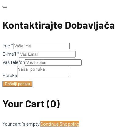
Kontaktirajte Dobavljača
Ime
*
E-mail
*
Vaš telefon
Poruka
Pošalji poruku
Your Cart
(0)
Your cart is empty
Continue Shopping