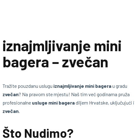
iznajmljivanje mini
bagera – zvečan
Tražite pouzdanu uslugu
iznajmljivanje mini bagera
u gradu
zvečan
? Na pravom ste mjestu! Naš tim već godinama pruža
profesionalne
usluge mini bagera
diljem Hrvatske, uključujući i
zvečan
.
Što Nudimo?