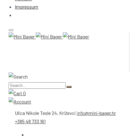
Impressum
0
Ulica Nikole Tesle 24, Križevci
info@mini-bager.hr
+385 48 733 161