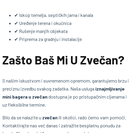
✔ Iskop temelja, septičkih jama i kanala
✔ Uređenje terena i okućnica
✔ Rušenje manjih objekata
✔ Priprema za gradnju i instalacije
Zašto Baš Mi U Zvečan?
S našim iskustvom i suvremenom opremom, garantujemo brzu i
preciznu izvedbu svakog zadatka. Naša usluga
iznajmljivanje
mini bagera u zvečan
dostupna je po pristupačnim cijenama i
uz fleksibilne termine.
Bilo da se nalazite u
zvečan
ili okolici, rado ćemo vam pomoći.
Kontaktirajte nas već danas i zatražite besplatnu ponudu za