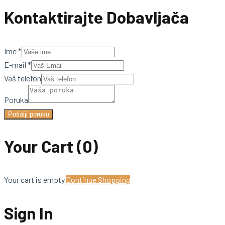
Kontaktirajte Dobavljača
Ime
*
E-mail
*
Vaš telefon
Poruka
Pošalji poruku
Your Cart
(0)
Your cart is empty
Continue Shopping
Sign In