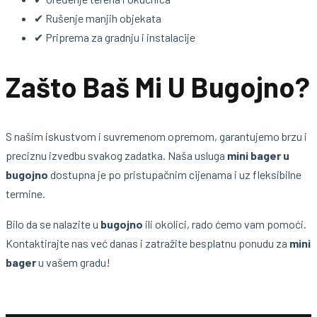
✔ Rušenje manjih objekata
✔ Priprema za gradnju i instalacije
Zašto Baš Mi U Bugojno?
S našim iskustvom i suvremenom opremom, garantujemo brzu i
preciznu izvedbu svakog zadatka. Naša usluga
mini bager u
bugojno
dostupna je po pristupačnim cijenama i uz fleksibilne
termine.
Bilo da se nalazite u
bugojno
ili okolici, rado ćemo vam pomoći.
Kontaktirajte nas već danas i zatražite besplatnu ponudu za
mini
bager
u vašem gradu!