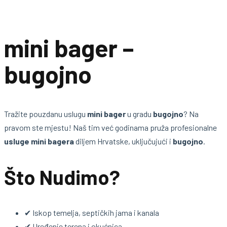
mini bager –
bugojno
Tražite pouzdanu uslugu
mini bager
u gradu
bugojno
? Na
pravom ste mjestu! Naš tim već godinama pruža profesionalne
usluge mini bagera
diljem Hrvatske, uključujući i
bugojno
.
Što Nudimo?
✔ Iskop temelja, septičkih jama i kanala
✔ Uređenje terena i okućnica