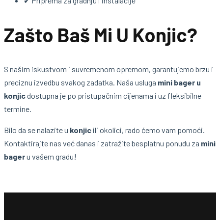
✔ Priprema za gradnju i instalacije
Zašto Baš Mi U Konjic?
S našim iskustvom i suvremenom opremom, garantujemo brzu i
preciznu izvedbu svakog zadatka. Naša usluga
mini bager u
konjic
dostupna je po pristupačnim cijenama i uz fleksibilne
termine.
Bilo da se nalazite u
konjic
ili okolici, rado ćemo vam pomoći.
Kontaktirajte nas već danas i zatražite besplatnu ponudu za
mini
bager
u vašem gradu!