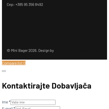
Cep: +385 95 356 8492
© Mini Bager 2026. Design by
Ömer Dogan Company GmbH
Compare list
0
Kontaktirajte Dobavljača
Ime
*
E-mail
*