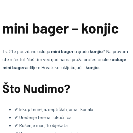
mini bager – konjic
Tražite pouzdanu uslugu
mini bager
u gradu
konjic
? Na pravom
ste mjestu! Naš tim već godinama pruža profesionalne
usluge
mini bagera
diljem Hrvatske, uključujući i
konjic
.
Što Nudimo?
✔ Iskop temelja, septičkih jama i kanala
✔ Uređenje terena i okućnica
✔ Rušenje manjih objekata