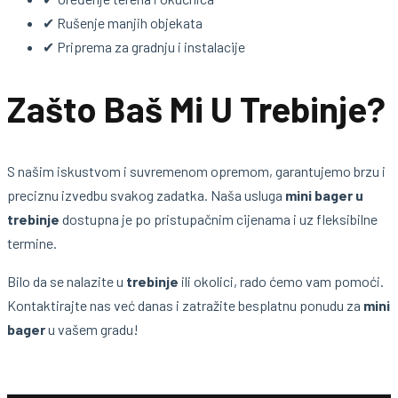
✔ Rušenje manjih objekata
✔ Priprema za gradnju i instalacije
Zašto Baš Mi U Trebinje?
S našim iskustvom i suvremenom opremom, garantujemo brzu i
preciznu izvedbu svakog zadatka. Naša usluga
mini bager u
trebinje
dostupna je po pristupačnim cijenama i uz fleksibilne
termine.
Bilo da se nalazite u
trebinje
ili okolici, rado ćemo vam pomoći.
Kontaktirajte nas već danas i zatražite besplatnu ponudu za
mini
bager
u vašem gradu!