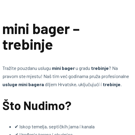
mini bager –
trebinje
Tražite pouzdanu uslugu
mini bager
u gradu
trebinje
? Na
pravom ste mjestu! Naš tim već godinama pruža profesionalne
usluge mini bagera
diljem Hrvatske, uključujući i
trebinje
.
Što Nudimo?
✔ Iskop temelja, septičkih jama i kanala
✔ Uređenje terena i okućnica