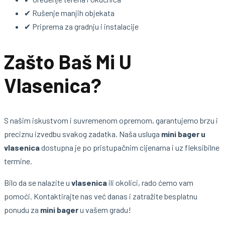
✔ Rušenje manjih objekata
✔ Priprema za gradnju i instalacije
Zašto Baš Mi U
Vlasenica?
S našim iskustvom i suvremenom opremom, garantujemo brzu i
preciznu izvedbu svakog zadatka. Naša usluga
mini bager u
vlasenica
dostupna je po pristupačnim cijenama i uz fleksibilne
termine.
Bilo da se nalazite u
vlasenica
ili okolici, rado ćemo vam
pomoći. Kontaktirajte nas već danas i zatražite besplatnu
ponudu za
mini bager
u vašem gradu!