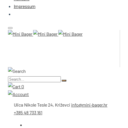
Impressum
0
Ulica Nikole Tesle 24, Križevci
info@mini-bager.hr
+385 48 733 161