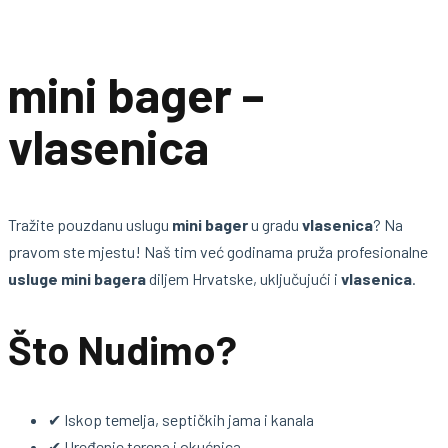
mini bager –
vlasenica
Tražite pouzdanu uslugu
mini bager
u gradu
vlasenica
? Na
pravom ste mjestu! Naš tim već godinama pruža profesionalne
usluge mini bagera
diljem Hrvatske, uključujući i
vlasenica
.
Što Nudimo?
✔ Iskop temelja, septičkih jama i kanala
✔ Uređenje terena i okućnica