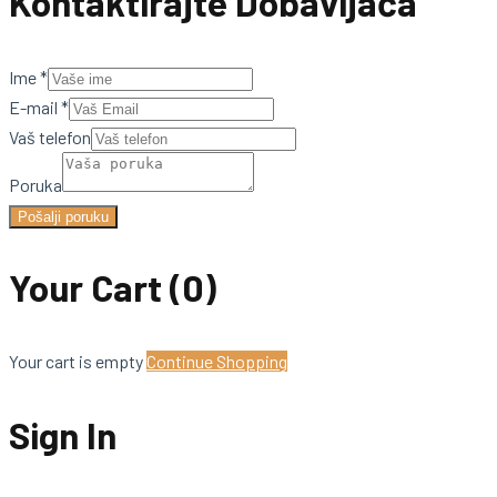
Kontaktirajte Dobavljača
Ime
*
E-mail
*
Vaš telefon
Poruka
Pošalji poruku
Your Cart
(0)
Your cart is empty
Continue Shopping
Sign In