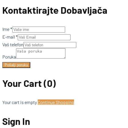
Kontaktirajte Dobavljača
Ime
*
E-mail
*
Vaš telefon
Poruka
Pošalji poruku
Your Cart
(0)
Your cart is empty
Continue Shopping
Sign In