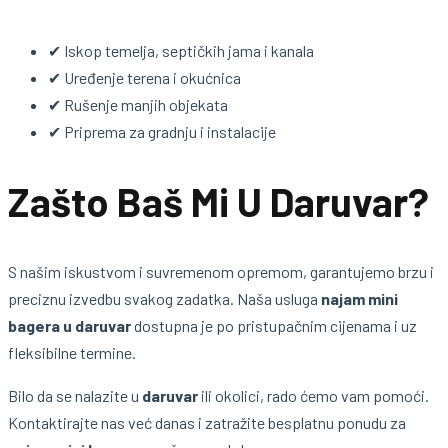
✔ Iskop temelja, septičkih jama i kanala
✔ Uređenje terena i okućnica
✔ Rušenje manjih objekata
✔ Priprema za gradnju i instalacije
Zašto Baš Mi U Daruvar?
S našim iskustvom i suvremenom opremom, garantujemo brzu i
preciznu izvedbu svakog zadatka. Naša usluga
najam mini
bagera u daruvar
dostupna je po pristupačnim cijenama i uz
fleksibilne termine.
Bilo da se nalazite u
daruvar
ili okolici, rado ćemo vam pomoći.
Kontaktirajte nas već danas i zatražite besplatnu ponudu za