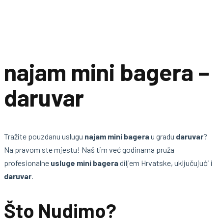
najam mini bagera –
daruvar
Tražite pouzdanu uslugu
najam mini bagera
u gradu
daruvar
?
Na pravom ste mjestu! Naš tim već godinama pruža
profesionalne
usluge mini bagera
diljem Hrvatske, uključujući i
daruvar
.
Što Nudimo?