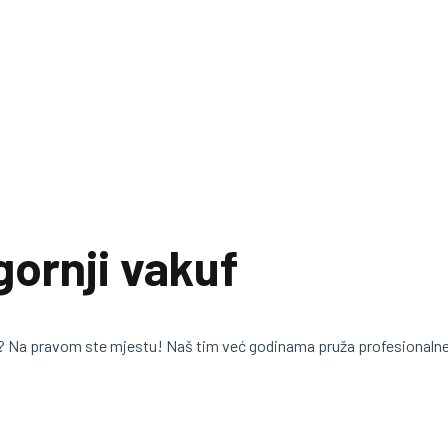
gornji vakuf
? Na pravom ste mjestu! Naš tim već godinama pruža profesionaln