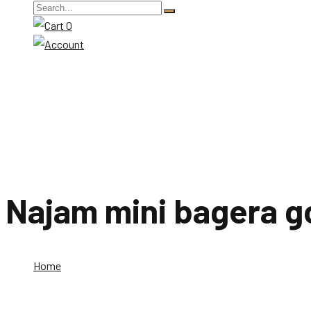
0
Najam mini bagera go
Home
Najam mini bagera gornji vakuf