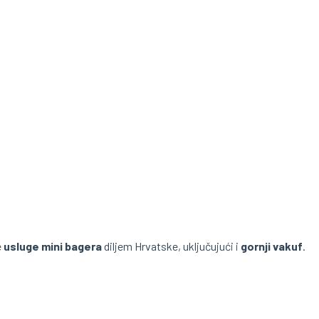
e
usluge mini bagera
diljem Hrvatske, uključujući i
gornji vakuf
.