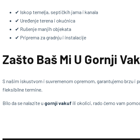
✔ Iskop temelja, septičkih jama i kanala
✔ Uređenje terena i okućnica
✔ Rušenje manjih objekata
✔ Priprema za gradnju i instalacije
Zašto Baš Mi U Gornji Va
S našim iskustvom i suvremenom opremom, garantujemo brzu i pr
fleksibilne termine.
Bilo da se nalazite u
gornji vakuf
ili okolici, rado ćemo vam pomoć