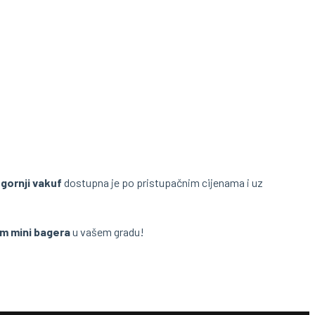
 gornji vakuf
dostupna je po pristupačnim cijenama i uz
m mini bagera
u vašem gradu!