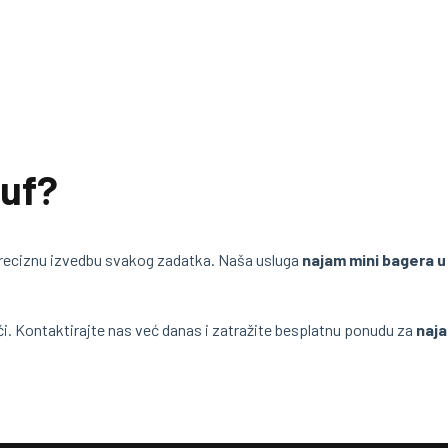
kuf?
eciznu izvedbu svakog zadatka. Naša usluga
najam mini bagera u
i. Kontaktirajte nas već danas i zatražite besplatnu ponudu za
naja