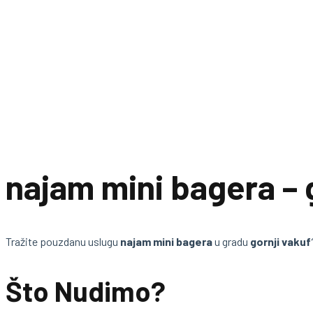
najam mini bagera – 
Tražite pouzdanu uslugu
najam mini bagera
u gradu
gornji vakuf
Što Nudimo?