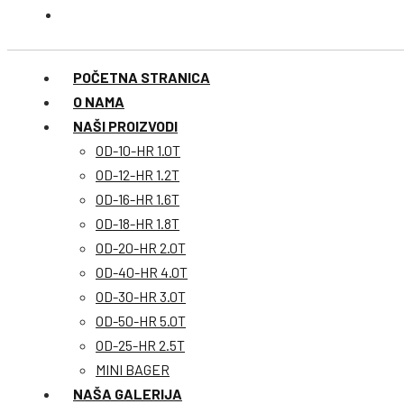
POČETNA STRANICA
O NAMA
NAŠI PROIZVODI
OD-10-HR 1.0T
OD-12-HR 1.2T
OD-16-HR 1.6T
OD-18-HR 1.8T
OD-20-HR 2.0T
OD-40-HR 4.0T
OD-30-HR 3.0T
OD-50-HR 5.0T
OD-25-HR 2.5T
MINI BAGER
NAŠA GALERIJA