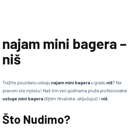
najam mini bagera –
niš
Tražite pouzdanu uslugu
najam mini bagera
u gradu
niš
? Na
pravom ste mjestu! Naš tim već godinama pruža profesionalne
usluge mini bagera
diljem Hrvatske, uključujući i
niš
.
Što Nudimo?