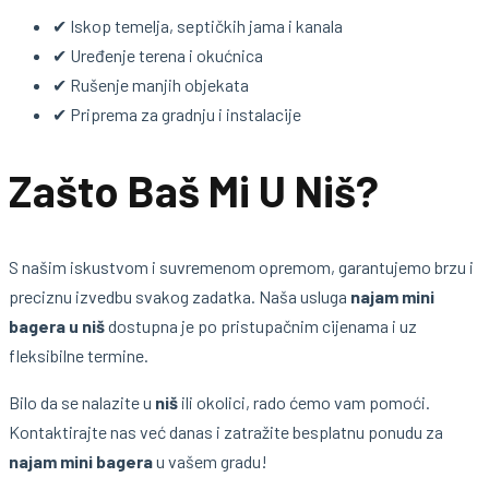
✔ Iskop temelja, septičkih jama i kanala
✔ Uređenje terena i okućnica
✔ Rušenje manjih objekata
✔ Priprema za gradnju i instalacije
Zašto Baš Mi U Niš?
S našim iskustvom i suvremenom opremom, garantujemo brzu i
preciznu izvedbu svakog zadatka. Naša usluga
najam mini
bagera u niš
dostupna je po pristupačnim cijenama i uz
fleksibilne termine.
Bilo da se nalazite u
niš
ili okolici, rado ćemo vam pomoći.
Kontaktirajte nas već danas i zatražite besplatnu ponudu za
najam mini bagera
u vašem gradu!