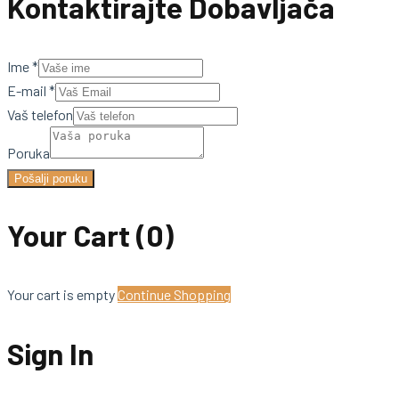
Kontaktirajte Dobavljača
Ime
*
E-mail
*
Vaš telefon
Poruka
Pošalji poruku
Your Cart
(0)
Your cart is empty
Continue Shopping
Sign In