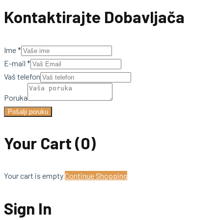
Kontaktirajte Dobavljača
Ime
*
E-mail
*
Vaš telefon
Poruka
Pošalji poruku
Your Cart
(0)
Your cart is empty
Continue Shopping
Sign In