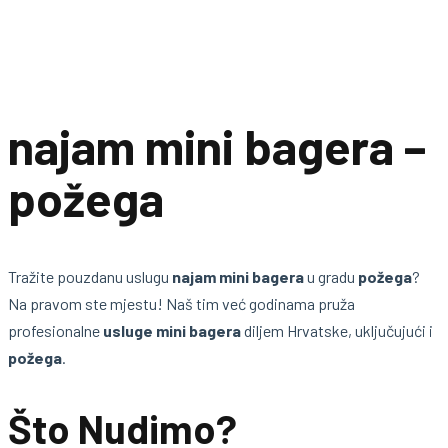
najam mini bagera –
požega
Tražite pouzdanu uslugu
najam mini bagera
u gradu
požega
?
Na pravom ste mjestu! Naš tim već godinama pruža
profesionalne
usluge mini bagera
diljem Hrvatske, uključujući i
požega
.
Što Nudimo?