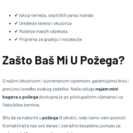
✔ Iskop temelja, septičkih jama i kanala
✔ Uređenje terena i okućnica
✔ Rušenje manjih objekata
✔ Priprema za gradnju i instalacije
Zašto Baš Mi U Požega?
S našim iskustvom i suvremenom opremom, garantujemo brzu i
preciznu izvedbu svakog zadatka. Naša usluga
najam mini
bagera u požega
dostupna je po pristupačnim cijenama i uz
fleksibilne termine.
Bilo da se nalazite u
požega
ili okolici, rado ćemo vam pomoći.
Kontaktirajte nas već danas i zatražite besplatnu ponudu za