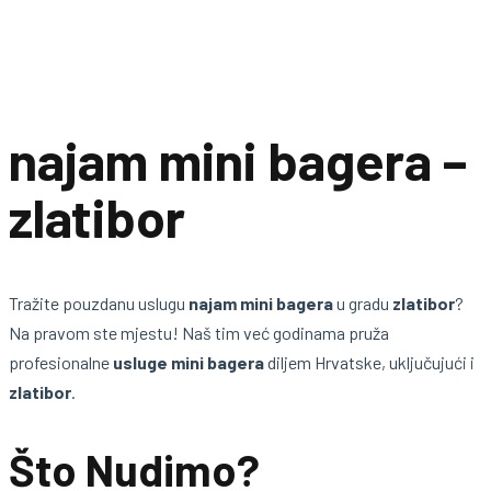
najam mini bagera –
zlatibor
Tražite pouzdanu uslugu
najam mini bagera
u gradu
zlatibor
?
Na pravom ste mjestu! Naš tim već godinama pruža
profesionalne
usluge mini bagera
diljem Hrvatske, uključujući i
zlatibor
.
Što Nudimo?