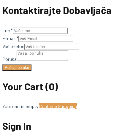
Kontaktirajte Dobavljača
Ime
*
E-mail
*
Vaš telefon
Poruka
Pošalji poruku
Your Cart
(0)
Your cart is empty
Continue Shopping
Sign In