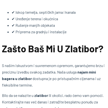
✔ Iskop temelja, septičkih jama i kanala
✔ Uređenje terena i okućnica
✔ Rušenje manjih objekata
✔ Priprema za gradnju i instalacije
Zašto Baš Mi U Zlatibor?
S našim iskustvom i suvremenom opremom, garantujemo brzu i
preciznu izvedbu svakog zadatka. Naša usluga
najam mini
bagera u zlatibor
dostupna je po pristupačnim cijenama i uz
fleksibilne termine.
Bilo da se nalazite u
zlatibor
ili okolici, rado ćemo vam pomoći.
Kontaktirajte nas već danas i zatražite besplatnu ponudu za