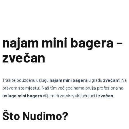
najam mini bagera –
zvečan
Tražite pouzdanu uslugu
najam mini bagera
u gradu
zvečan
? Na
pravom ste mjestu! Naš tim već godinama pruža profesionalne
usluge mini bagera
diljem Hrvatske, uključujući i
zvečan
.
Što Nudimo?