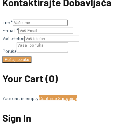
Kontaktirajte Dobavljača
Ime
*
E-mail
*
Vaš telefon
Poruka
Pošalji poruku
Your Cart
(0)
Your cart is empty
Continue Shopping
Sign In