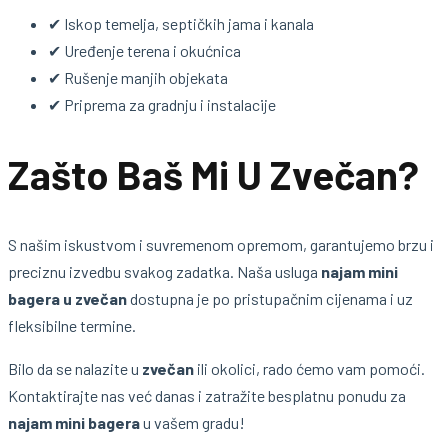
✔ Iskop temelja, septičkih jama i kanala
✔ Uređenje terena i okućnica
✔ Rušenje manjih objekata
✔ Priprema za gradnju i instalacije
Zašto Baš Mi U Zvečan?
S našim iskustvom i suvremenom opremom, garantujemo brzu i
preciznu izvedbu svakog zadatka. Naša usluga
najam mini
bagera u zvečan
dostupna je po pristupačnim cijenama i uz
fleksibilne termine.
Bilo da se nalazite u
zvečan
ili okolici, rado ćemo vam pomoći.
Kontaktirajte nas već danas i zatražite besplatnu ponudu za
najam mini bagera
u vašem gradu!