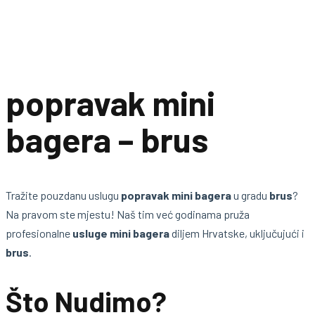
popravak mini
bagera – brus
Tražite pouzdanu uslugu
popravak mini bagera
u gradu
brus
?
Na pravom ste mjestu! Naš tim već godinama pruža
profesionalne
usluge mini bagera
diljem Hrvatske, uključujući i
brus
.
Što Nudimo?