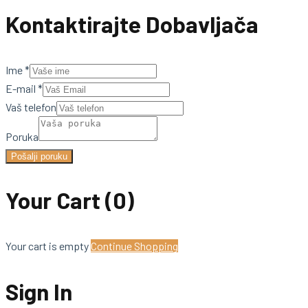
Kontaktirajte Dobavljača
Ime
*
E-mail
*
Vaš telefon
Poruka
Pošalji poruku
Your Cart
(0)
Your cart is empty
Continue Shopping
Sign In