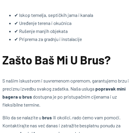
✔ Iskop temelja, septičkih jama i kanala
✔ Uređenje terena i okućnica
✔ Rušenje manjih objekata
✔ Priprema za gradnju i instalacije
Zašto Baš Mi U Brus?
S našim iskustvom i suvremenom opremom, garantujemo brzu i
preciznu izvedbu svakog zadatka. Naša usluga
popravak mini
bagera u brus
dostupna je po pristupačnim cijenama i uz
fleksibilne termine.
Bilo da se nalazite u
brus
ili okolici, rado ćemo vam pomoći.
Kontaktirajte nas već danas i zatražite besplatnu ponudu za