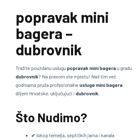
popravak mini
bagera –
dubrovnik
Tražite pouzdanu uslugu
popravak mini bagera
u gradu
dubrovnik
? Na pravom ste mjestu! Naš tim već
godinama pruža profesionalne
usluge mini bagera
diljem Hrvatske, uključujući i
dubrovnik
.
Što Nudimo?
✔ Iskop temelja, septičkih jama i kanala