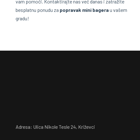
vam pomoći. Kontaktirajte nas već danas i zatražite
besplatnu ponudu za
popravak mini bagera
u vašem
gradu!
Adresa: Ulica Nikole Tesle 24, Križevci