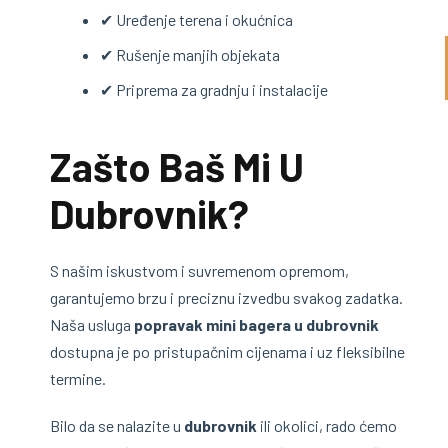
✔ Uređenje terena i okućnica
✔ Rušenje manjih objekata
✔ Priprema za gradnju i instalacije
Zašto Baš Mi U
Dubrovnik?
S našim iskustvom i suvremenom opremom,
garantujemo brzu i preciznu izvedbu svakog zadatka.
Naša usluga
popravak mini bagera u dubrovnik
dostupna je po pristupačnim cijenama i uz fleksibilne
termine.
Bilo da se nalazite u
dubrovnik
ili okolici, rado ćemo