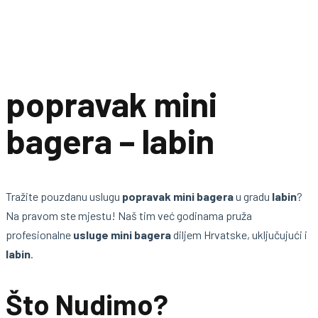
popravak mini
bagera – labin
Tražite pouzdanu uslugu
popravak mini bagera
u gradu
labin
?
Na pravom ste mjestu! Naš tim već godinama pruža
profesionalne
usluge mini bagera
diljem Hrvatske, uključujući i
labin
.
Što Nudimo?