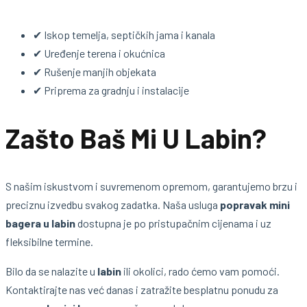
✔ Iskop temelja, septičkih jama i kanala
✔ Uređenje terena i okućnica
✔ Rušenje manjih objekata
✔ Priprema za gradnju i instalacije
Zašto Baš Mi U Labin?
S našim iskustvom i suvremenom opremom, garantujemo brzu i
preciznu izvedbu svakog zadatka. Naša usluga
popravak mini
bagera u labin
dostupna je po pristupačnim cijenama i uz
fleksibilne termine.
Bilo da se nalazite u
labin
ili okolici, rado ćemo vam pomoći.
Kontaktirajte nas već danas i zatražite besplatnu ponudu za