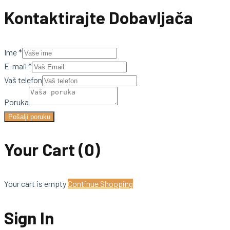
Kontaktirajte Dobavljača
Ime
*
E-mail
*
Vaš telefon
Poruka
Pošalji poruku
Your Cart
(0)
Your cart is empty
Continue Shopping
Sign In