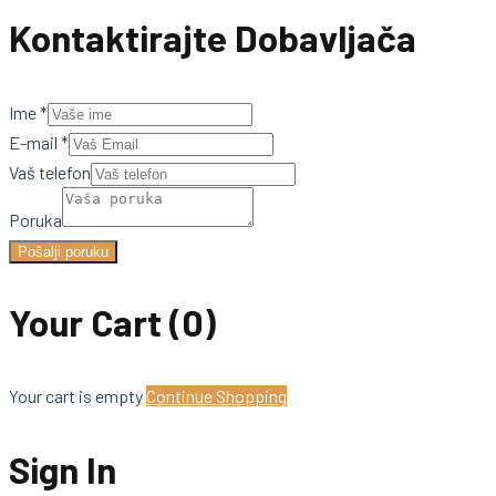
Kontaktirajte Dobavljača
Ime
*
E-mail
*
Vaš telefon
Poruka
Pošalji poruku
Your Cart
(0)
Your cart is empty
Continue Shopping
Sign In