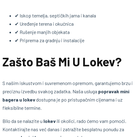
✔ Iskop temelja, septičkih jama i kanala
✔ Uređenje terena i okućnica
✔ Rušenje manjih objekata
✔ Priprema za gradnju i instalacije
Zašto Baš Mi U Lokev?
S našim iskustvom i suvremenom opremom, garantujemo brzu i
preciznu izvedbu svakog zadatka. Naša usluga
popravak mini
bagera u lokev
dostupna je po pristupačnim cijenama i uz
fleksibilne termine.
Bilo da se nalazite u
lokev
ili okolici, rado ćemo vam pomoći.
Kontaktirajte nas već danas i zatražite besplatnu ponudu za