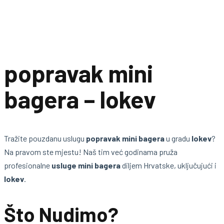
popravak mini
bagera – lokev
Tražite pouzdanu uslugu
popravak mini bagera
u gradu
lokev
?
Na pravom ste mjestu! Naš tim već godinama pruža
profesionalne
usluge mini bagera
diljem Hrvatske, uključujući i
lokev
.
Što Nudimo?