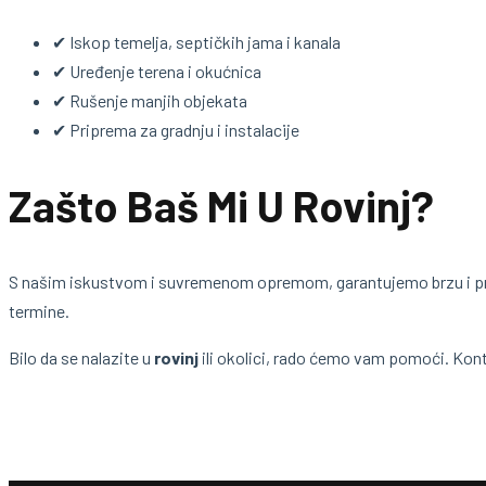
✔ Iskop temelja, septičkih jama i kanala
✔ Uređenje terena i okućnica
✔ Rušenje manjih objekata
✔ Priprema za gradnju i instalacije
Zašto Baš Mi U Rovinj?
S našim iskustvom i suvremenom opremom, garantujemo brzu i pr
termine.
Bilo da se nalazite u
rovinj
ili okolici, rado ćemo vam pomoći. Kont