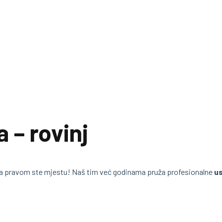
 – rovinj
a pravom ste mjestu! Naš tim već godinama pruža profesionalne
us