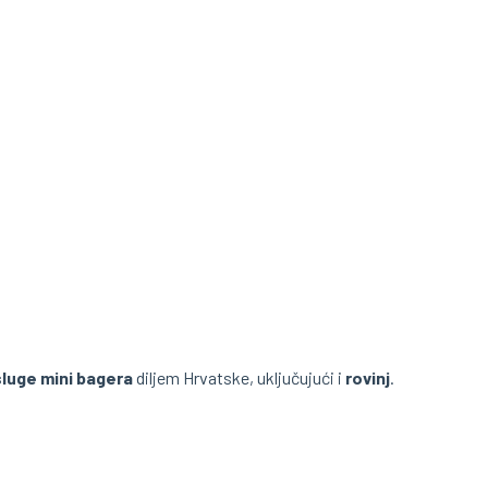
luge mini bagera
diljem Hrvatske, uključujući i
rovinj
.