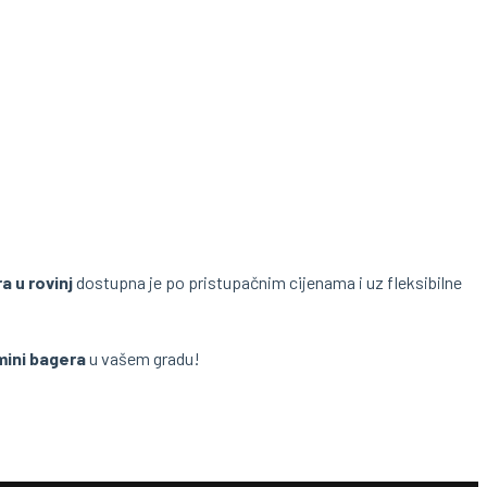
a u rovinj
dostupna je po pristupačnim cijenama i uz fleksibilne
mini bagera
u vašem gradu!