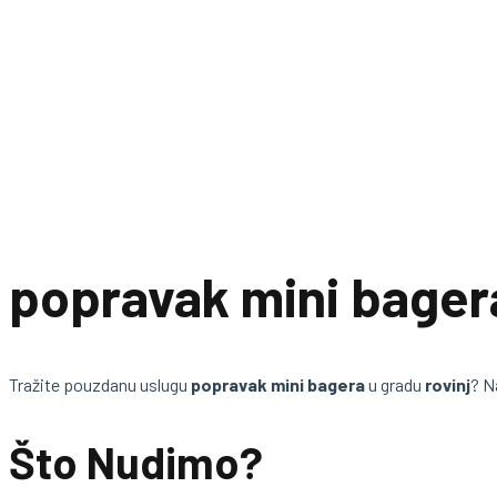
popravak mini bagera
Tražite pouzdanu uslugu
popravak mini bagera
u gradu
rovinj
? N
Što Nudimo?