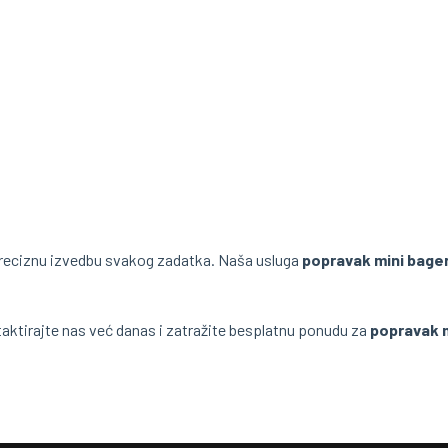
eciznu izvedbu svakog zadatka. Naša usluga
popravak mini bager
aktirajte nas već danas i zatražite besplatnu ponudu za
popravak 