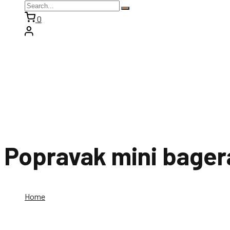
0
Popravak mini bagera
Home
Popravak mini bagera rovinj