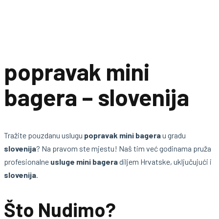
popravak mini
bagera – slovenija
Tražite pouzdanu uslugu
popravak mini bagera
u gradu
slovenija
? Na pravom ste mjestu! Naš tim već godinama pruža
profesionalne
usluge mini bagera
diljem Hrvatske, uključujući i
slovenija
.
Što Nudimo?