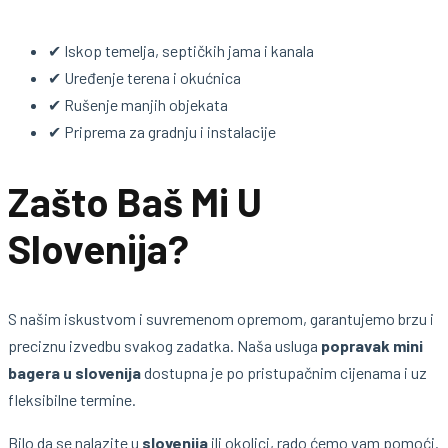
✔ Iskop temelja, septičkih jama i kanala
✔ Uređenje terena i okućnica
✔ Rušenje manjih objekata
✔ Priprema za gradnju i instalacije
Zašto Baš Mi U
Slovenija?
S našim iskustvom i suvremenom opremom, garantujemo brzu i
preciznu izvedbu svakog zadatka. Naša usluga
popravak mini
bagera u slovenija
dostupna je po pristupačnim cijenama i uz
fleksibilne termine.
Bilo da se nalazite u
slovenija
ili okolici, rado ćemo vam pomoći.