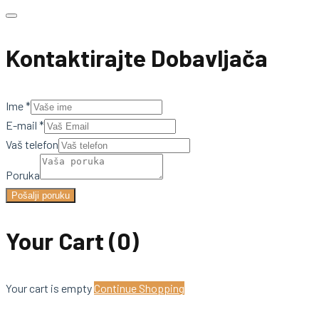
Kontaktirajte Dobavljača
Ime
*
E-mail
*
Vaš telefon
Poruka
Pošalji poruku
Your Cart
(0)
Your cart is empty
Continue Shopping