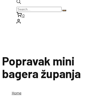
0
Popravak mini
bagera županja
Home
Popravak mini bagera županja