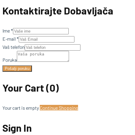
Kontaktirajte Dobavljača
Ime
*
E-mail
*
Vaš telefon
Poruka
Pošalji poruku
Your Cart
(0)
Your cart is empty
Continue Shopping
Sign In