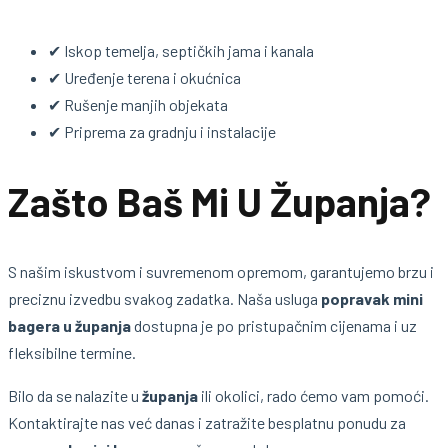
✔ Iskop temelja, septičkih jama i kanala
✔ Uređenje terena i okućnica
✔ Rušenje manjih objekata
✔ Priprema za gradnju i instalacije
Zašto Baš Mi U Županja?
S našim iskustvom i suvremenom opremom, garantujemo brzu i
preciznu izvedbu svakog zadatka. Naša usluga
popravak mini
bagera u županja
dostupna je po pristupačnim cijenama i uz
fleksibilne termine.
Bilo da se nalazite u
županja
ili okolici, rado ćemo vam pomoći.
Kontaktirajte nas već danas i zatražite besplatnu ponudu za