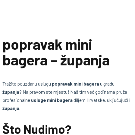
popravak mini
bagera – županja
Tražite pouzdanu uslugu
popravak mini bagera
u gradu
županja
? Na pravom ste mjestu! Naš tim već godinama pruža
profesionalne
usluge mini bagera
diljem Hrvatske, uključujući i
županja
.
Što Nudimo?