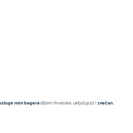
usluge mini bagera
diljem Hrvatske, uključujući i
zvečan
.