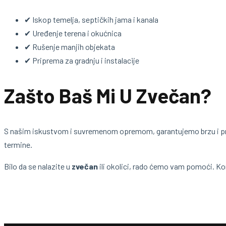
✔ Iskop temelja, septičkih jama i kanala
✔ Uređenje terena i okućnica
✔ Rušenje manjih objekata
✔ Priprema za gradnju i instalacije
Zašto Baš Mi U Zvečan?
S našim iskustvom i suvremenom opremom, garantujemo brzu i pr
termine.
Bilo da se nalazite u
zvečan
ili okolici, rado ćemo vam pomoći. Ko