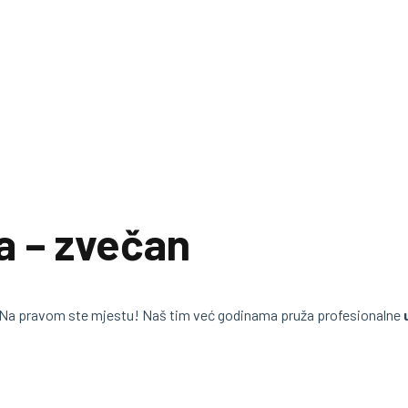
a – zvečan
 Na pravom ste mjestu! Naš tim već godinama pruža profesionalne