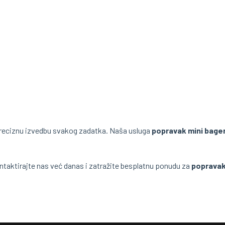
eciznu izvedbu svakog zadatka. Naša usluga
popravak mini bage
ntaktirajte nas već danas i zatražite besplatnu ponudu za
popravak