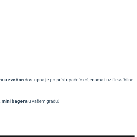
ra u zvečan
dostupna je po pristupačnim cijenama i uz fleksibilne
 mini bagera
u vašem gradu!