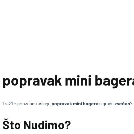
popravak mini bager
Tražite pouzdanu uslugu
popravak mini bagera
u gradu
zvečan
?
Što Nudimo?