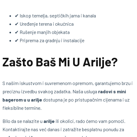
✔ Iskop temelja, septičkih jama i kanala
✔ Uređenje terena i okućnica
✔ Rušenje manjih objekata
✔ Priprema za gradnju i instalacije
Zašto Baš Mi U Arilje?
S našim iskustvom i suvremenom opremom, garantujemo brzu i
preciznu izvedbu svakog zadatka. Naša usluga
radovi s mini
bagerom u u arilje
dostupna je po pristupačnim cijenama i uz
fleksibilne termine.
Bilo da se nalazite u
arilje
ili okolici, rado ćemo vam pomoći.
Kontaktirajte nas već danas i zatražite besplatnu ponudu za