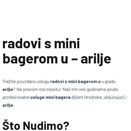
radovi s mini
bagerom u – arilje
Tražite pouzdanu uslugu
radovi s mini bagerom u
u gradu
arilje
? Na pravom ste mjestu! Naš tim već godinama pruža
profesionalne
usluge mini bagera
diljem Hrvatske, uključujući i
arilje
.
Što Nudimo?