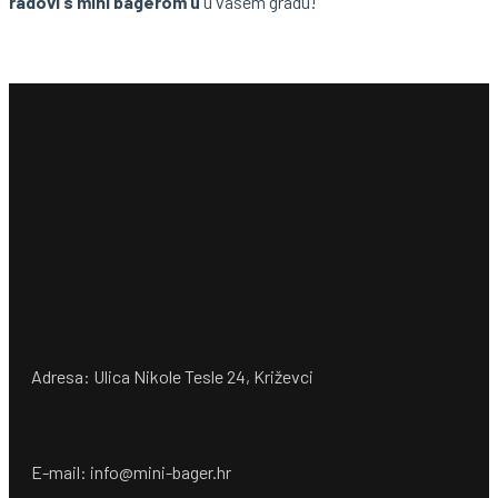
radovi s mini bagerom u
u vašem gradu!
Adresa: Ulica Nikole Tesle 24, Križevci
E-mail: info@mini-bager.hr