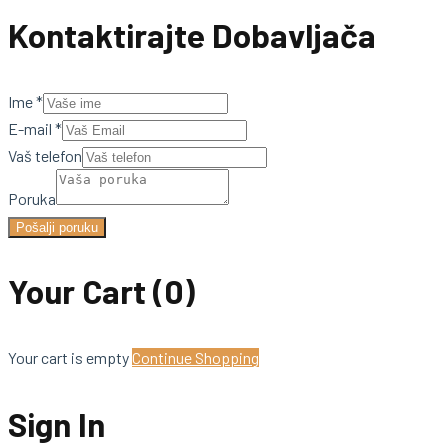
Kontaktirajte Dobavljača
Ime
*
E-mail
*
Vaš telefon
Poruka
Pošalji poruku
Your Cart
(0)
Your cart is empty
Continue Shopping
Sign In