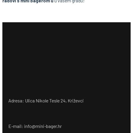
radovi s mini bagerom u
u vašem gradu!
Adresa: Ulica Nikole Tesle 24, Križevci
E-mail: info@mini-bager.hr