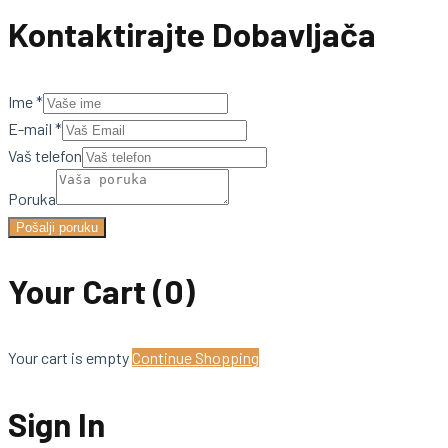
Kontaktirajte Dobavljača
Ime
*
E-mail
*
Vaš telefon
Poruka
Pošalji poruku
Your Cart
(0)
Your cart is empty
Continue Shopping
Sign In