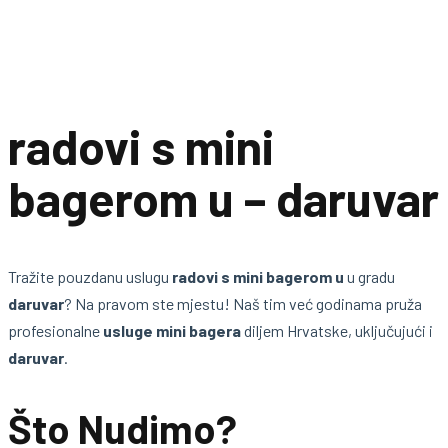
radovi s mini
bagerom u – daruvar
Tražite pouzdanu uslugu
radovi s mini bagerom u
u gradu
daruvar
? Na pravom ste mjestu! Naš tim već godinama pruža
profesionalne
usluge mini bagera
diljem Hrvatske, uključujući i
daruvar
.
Što Nudimo?