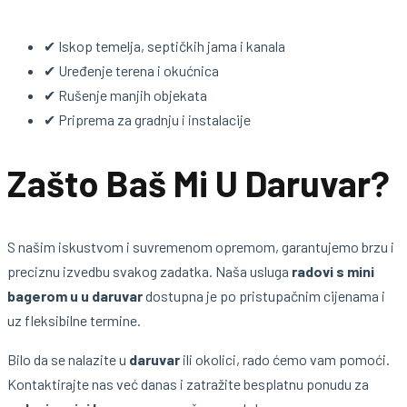
✔ Iskop temelja, septičkih jama i kanala
✔ Uređenje terena i okućnica
✔ Rušenje manjih objekata
✔ Priprema za gradnju i instalacije
Zašto Baš Mi U Daruvar?
S našim iskustvom i suvremenom opremom, garantujemo brzu i
preciznu izvedbu svakog zadatka. Naša usluga
radovi s mini
bagerom u u daruvar
dostupna je po pristupačnim cijenama i
uz fleksibilne termine.
Bilo da se nalazite u
daruvar
ili okolici, rado ćemo vam pomoći.
Kontaktirajte nas već danas i zatražite besplatnu ponudu za