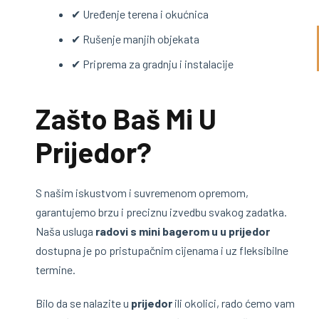
✔ Uređenje terena i okućnica
✔ Rušenje manjih objekata
✔ Priprema za gradnju i instalacije
Zašto Baš Mi U
Prijedor?
S našim iskustvom i suvremenom opremom,
garantujemo brzu i preciznu izvedbu svakog zadatka.
Naša usluga
radovi s mini bagerom u u prijedor
dostupna je po pristupačnim cijenama i uz fleksibilne
termine.
Bilo da se nalazite u
prijedor
ili okolici, rado ćemo vam