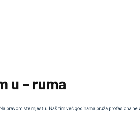
m u – ruma
 Na pravom ste mjestu! Naš tim već godinama pruža profesionalne