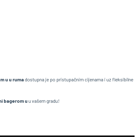
om u u ruma
dostupna je po pristupačnim cijenama i uz fleksibilne
ini bagerom u
u vašem gradu!