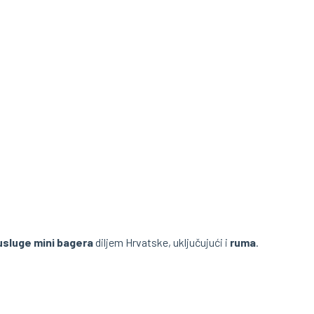
usluge mini bagera
diljem Hrvatske, uključujući i
ruma
.