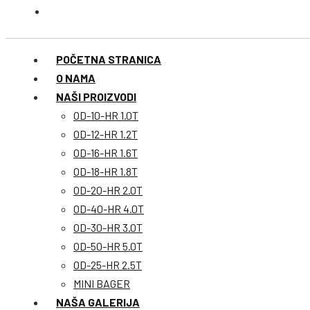
POČETNA STRANICA
O NAMA
NAŠI PROIZVODI
OD-10-HR 1.0T
OD-12-HR 1.2T
OD-16-HR 1.6T
OD-18-HR 1.8T
OD-20-HR 2.0T
OD-40-HR 4.0T
OD-30-HR 3.0T
OD-50-HR 5.0T
OD-25-HR 2.5T
MINI BAGER
NAŠA GALERIJA