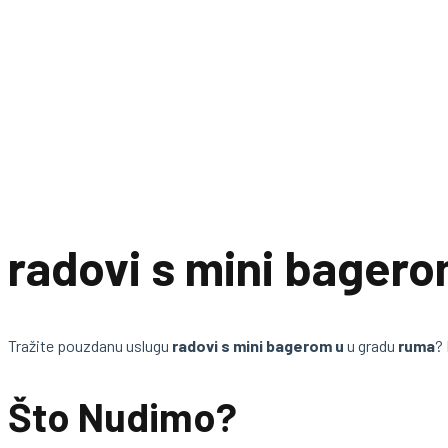
radovi s mini bagero
Tražite pouzdanu uslugu
radovi s mini bagerom u
u gradu
ruma
?
Što Nudimo?