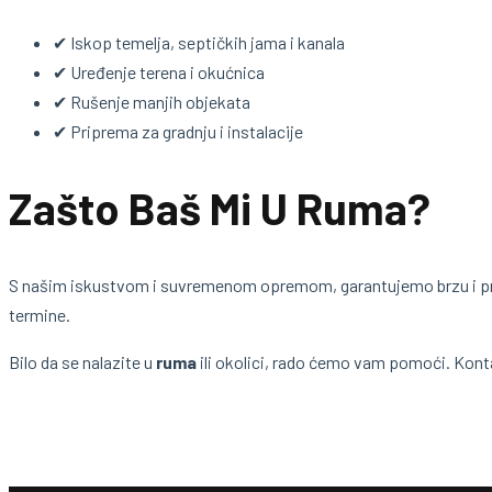
✔ Iskop temelja, septičkih jama i kanala
✔ Uređenje terena i okućnica
✔ Rušenje manjih objekata
✔ Priprema za gradnju i instalacije
Zašto Baš Mi U Ruma?
S našim iskustvom i suvremenom opremom, garantujemo brzu i pr
termine.
Bilo da se nalazite u
ruma
ili okolici, rado ćemo vam pomoći. Kont