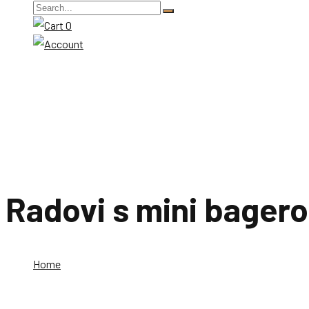
0
Radovi s mini bager
Home
Radovi s mini bagerom u ruma