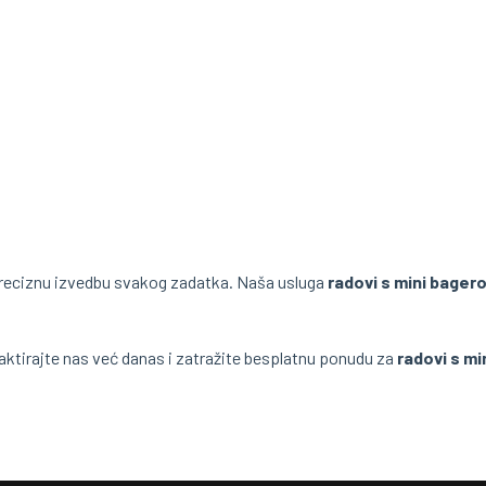
eciznu izvedbu svakog zadatka. Naša usluga
radovi s mini bager
aktirajte nas već danas i zatražite besplatnu ponudu za
radovi s m