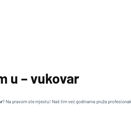
m u – vukovar
r
? Na pravom ste mjestu! Naš tim već godinama pruža profesiona