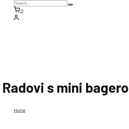
0
Radovi s mini bager
Home
Radovi s mini bagerom u vukovar