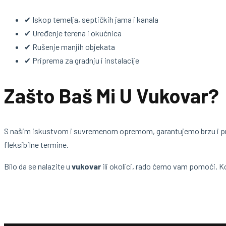
✔ Iskop temelja, septičkih jama i kanala
✔ Uređenje terena i okućnica
✔ Rušenje manjih objekata
✔ Priprema za gradnju i instalacije
Zašto Baš Mi U Vukovar?
S našim iskustvom i suvremenom opremom, garantujemo brzu i pr
fleksibilne termine.
Bilo da se nalazite u
vukovar
ili okolici, rado ćemo vam pomoći. K