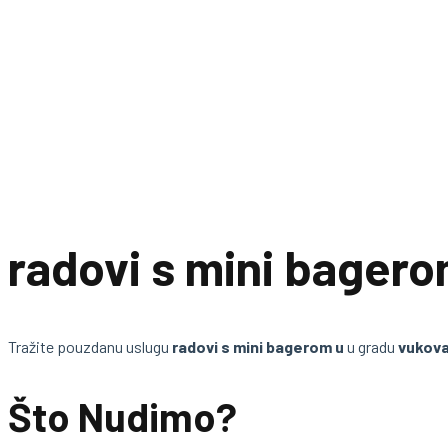
radovi s mini bagero
Tražite pouzdanu uslugu
radovi s mini bagerom u
u gradu
vukova
Što Nudimo?