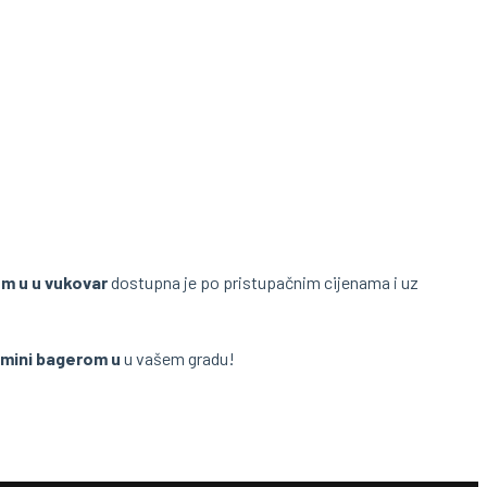
om u u vukovar
dostupna je po pristupačnim cijenama i uz
 mini bagerom u
u vašem gradu!