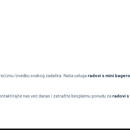
eciznu izvedbu svakog zadatka. Naša usluga
radovi s mini bager
ontaktirajte nas već danas i zatražite besplatnu ponudu za
radovi s