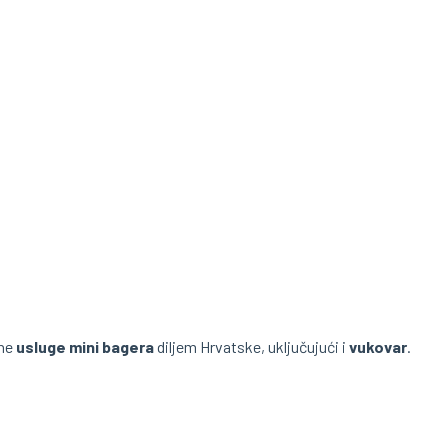
lne
usluge mini bagera
diljem Hrvatske, uključujući i
vukovar
.