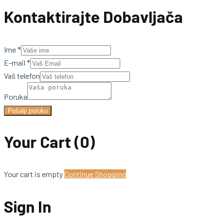
Kontaktirajte Dobavljača
Ime
*
E-mail
*
Vaš telefon
Poruka
Pošalji poruku
Your Cart
(0)
Your cart is empty
Continue Shopping
Sign In