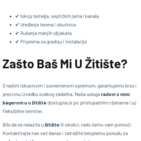
✔ Iskop temelja, septičkih jama i kanala
✔ Uređenje terena i okućnica
✔ Rušenje manjih objekata
✔ Priprema za gradnju i instalacije
Zašto Baš Mi U Žitište?
S našim iskustvom i suvremenom opremom, garantujemo brzu i
preciznu izvedbu svakog zadatka. Naša usluga
radovi s mini
bagerom u u žitište
dostupna je po pristupačnim cijenama i uz
fleksibilne termine.
Bilo da se nalazite u
žitište
ili okolici, rado ćemo vam pomoći.
Kontaktirajte nas već danas i zatražite besplatnu ponudu za