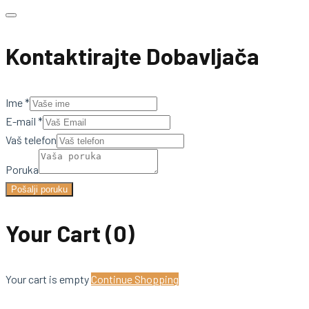
Kontaktirajte Dobavljača
Ime
*
E-mail
*
Vaš telefon
Poruka
Pošalji poruku
Your Cart
(0)
Your cart is empty
Continue Shopping