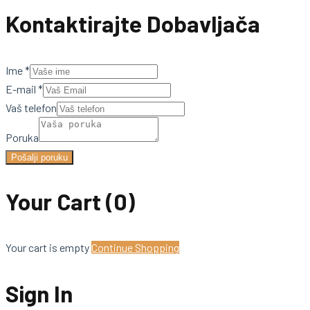
Kontaktirajte Dobavljača
Ime
*
E-mail
*
Vaš telefon
Poruka
Pošalji poruku
Your Cart
(0)
Your cart is empty
Continue Shopping
Sign In