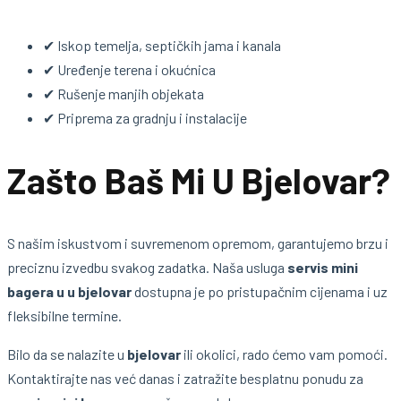
✔ Iskop temelja, septičkih jama i kanala
✔ Uređenje terena i okućnica
✔ Rušenje manjih objekata
✔ Priprema za gradnju i instalacije
Zašto Baš Mi U Bjelovar?
S našim iskustvom i suvremenom opremom, garantujemo brzu i
preciznu izvedbu svakog zadatka. Naša usluga
servis mini
bagera u u bjelovar
dostupna je po pristupačnim cijenama i uz
fleksibilne termine.
Bilo da se nalazite u
bjelovar
ili okolici, rado ćemo vam pomoći.
Kontaktirajte nas već danas i zatražite besplatnu ponudu za