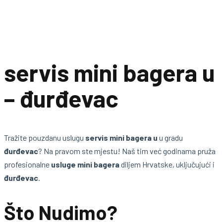
servis mini bagera u
– đurđevac
Tražite pouzdanu uslugu
servis mini bagera u
u gradu
đurđevac
? Na pravom ste mjestu! Naš tim već godinama pruža
profesionalne
usluge mini bagera
diljem Hrvatske, uključujući i
đurđevac
.
Što Nudimo?