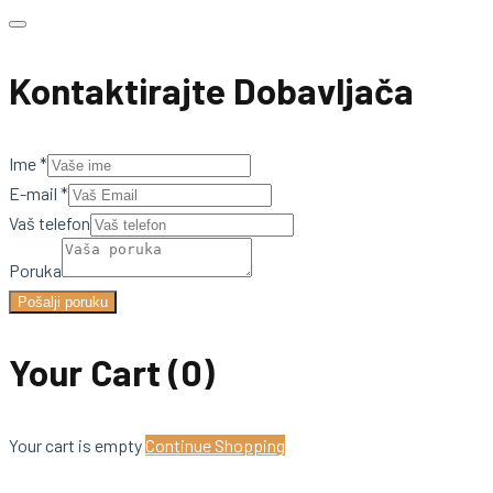
Kontaktirajte Dobavljača
Ime
*
E-mail
*
Vaš telefon
Poruka
Pošalji poruku
Your Cart
(0)
Your cart is empty
Continue Shopping