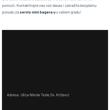
pomoći. Kontaktirajte nas već danas i zatražite besplatnu
ponudu za
servis mini bagera u
u vašem gradu!
Adresa: Ulica Nikole Tesle 24, Križevci