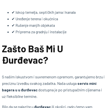
✔ Iskop temelja, septičkih jama i kanala
✔ Uređenje terena i okućnica
✔ Rušenje manjih objekata
✔ Priprema za gradnju i instalacije
Zašto Baš Mi U
Đurđevac?
S našim iskustvom i suvremenom opremom, garantujemo brzu i
preciznu izvedbu svakog zadatka. Naša usluga
servis mini
bagera u u đurđevac
dostupna je po pristupačnim cijenama i
uz fleksibilne termine.
Bilo da se nalazite u
đurđevac
ili okolici, rado ćemo vam