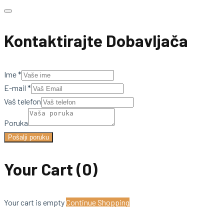
Kontaktirajte Dobavljača
Ime
*
E-mail
*
Vaš telefon
Poruka
Pošalji poruku
Your Cart
(0)
Your cart is empty
Continue Shopping