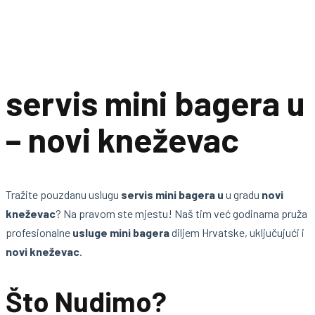
servis mini bagera u
– novi kneževac
Tražite pouzdanu uslugu
servis mini bagera u
u gradu
novi
kneževac
? Na pravom ste mjestu! Naš tim već godinama pruža
profesionalne
usluge mini bagera
diljem Hrvatske, uključujući i
novi kneževac
.
Što Nudimo?