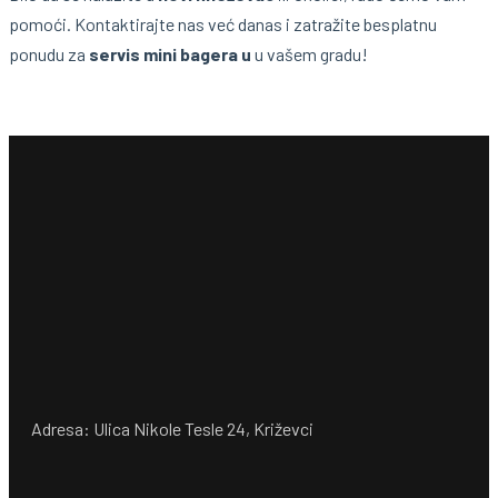
pomoći. Kontaktirajte nas već danas i zatražite besplatnu
ponudu za
servis mini bagera u
u vašem gradu!
Adresa: Ulica Nikole Tesle 24, Križevci