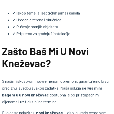
✔ Iskop temelja, septičkih jama i kanala
✔ Uređenje terena i okućnica
✔ Rušenje manjih objekata
✔ Priprema za gradnju i instalacije
Zašto Baš Mi U Novi
Kneževac?
S našim iskustvom i suvremenom opremom, garantujemo brzu i
preciznu izvedbu svakog zadatka. Naša usluga
servis mini
bagera u u novi kneževac
dostupna je po pristupačnim
cijenama i uz fleksibilne termine.
Bilo da se nalazite u
novi kneževac
ili okolici, rado ćemo vam