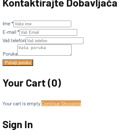
Kontaktirajte Dobavljača
Ime
*
E-mail
*
Vaš telefon
Poruka
Pošalji poruku
Your Cart
(0)
Your cart is empty
Continue Shopping
Sign In