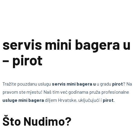
servis mini bagera u
– pirot
Tražite pouzdanu uslugu
servis mini bagera u
u gradu
pirot
? Na
pravom ste mjestu! Naš tim već godinama pruža profesionalne
usluge mini bagera
diljem Hrvatske, uključujući i
pirot
.
Što Nudimo?