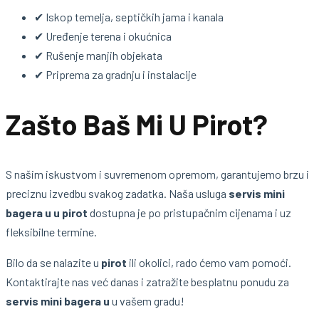
✔ Iskop temelja, septičkih jama i kanala
✔ Uređenje terena i okućnica
✔ Rušenje manjih objekata
✔ Priprema za gradnju i instalacije
Zašto Baš Mi U Pirot?
S našim iskustvom i suvremenom opremom, garantujemo brzu i
preciznu izvedbu svakog zadatka. Naša usluga
servis mini
bagera u u pirot
dostupna je po pristupačnim cijenama i uz
fleksibilne termine.
Bilo da se nalazite u
pirot
ili okolici, rado ćemo vam pomoći.
Kontaktirajte nas već danas i zatražite besplatnu ponudu za
servis mini bagera u
u vašem gradu!