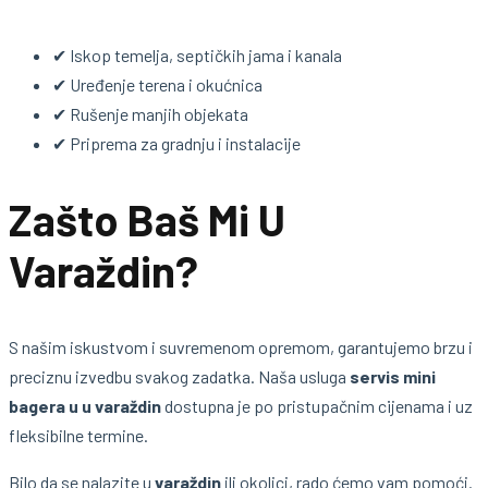
✔ Iskop temelja, septičkih jama i kanala
✔ Uređenje terena i okućnica
✔ Rušenje manjih objekata
✔ Priprema za gradnju i instalacije
Zašto Baš Mi U
Varaždin?
S našim iskustvom i suvremenom opremom, garantujemo brzu i
preciznu izvedbu svakog zadatka. Naša usluga
servis mini
bagera u u varaždin
dostupna je po pristupačnim cijenama i uz
fleksibilne termine.
Bilo da se nalazite u
varaždin
ili okolici, rado ćemo vam pomoći.