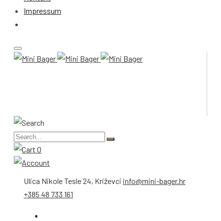
Impressum
0
Ulica Nikole Tesle 24, Križevci
info@mini-bager.hr
+385 48 733 161