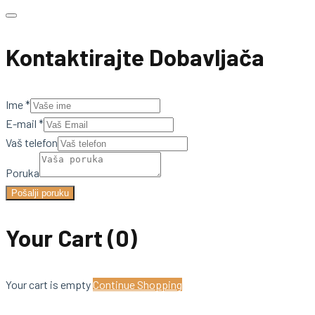
Kontaktirajte Dobavljača
Ime
*
E-mail
*
Vaš telefon
Poruka
Pošalji poruku
Your Cart
(0)
Your cart is empty
Continue Shopping