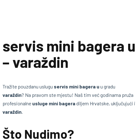
servis mini bagera u
– varaždin
Tražite pouzdanu uslugu
servis mini bagera u
u gradu
varaždin
? Na pravom ste mjestu! Naš tim već godinama pruža
profesionalne
usluge mini bagera
diljem Hrvatske, uključujući i
varaždin
.
Što Nudimo?