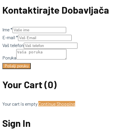
Kontaktirajte Dobavljača
Ime
*
E-mail
*
Vaš telefon
Poruka
Pošalji poruku
Your Cart
(0)
Your cart is empty
Continue Shopping
Sign In