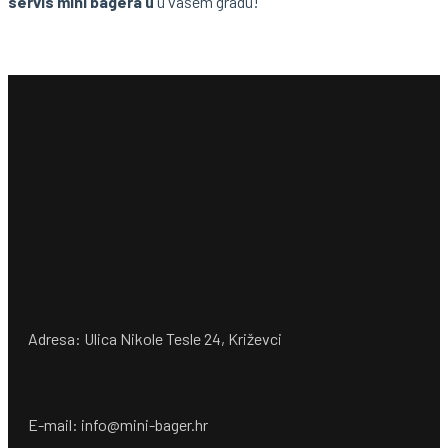
servis mini bagera u
u vašem gradu!
Adresa: Ulica Nikole Tesle 24, Križevci
E-mail: info@mini-bager.hr