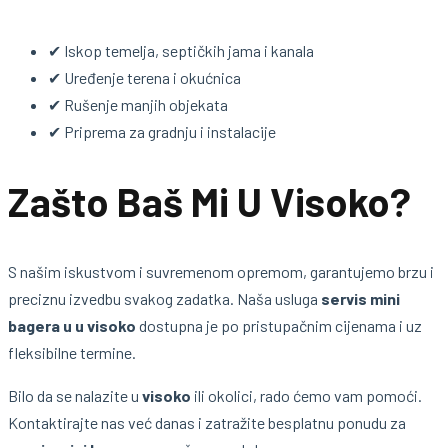
✔ Iskop temelja, septičkih jama i kanala
✔ Uređenje terena i okućnica
✔ Rušenje manjih objekata
✔ Priprema za gradnju i instalacije
Zašto Baš Mi U Visoko?
S našim iskustvom i suvremenom opremom, garantujemo brzu i
preciznu izvedbu svakog zadatka. Naša usluga
servis mini
bagera u u visoko
dostupna je po pristupačnim cijenama i uz
fleksibilne termine.
Bilo da se nalazite u
visoko
ili okolici, rado ćemo vam pomoći.
Kontaktirajte nas već danas i zatražite besplatnu ponudu za