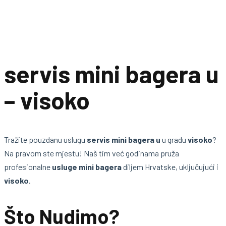
servis mini bagera u
– visoko
Tražite pouzdanu uslugu
servis mini bagera u
u gradu
visoko
?
Na pravom ste mjestu! Naš tim već godinama pruža
profesionalne
usluge mini bagera
diljem Hrvatske, uključujući i
visoko
.
Što Nudimo?