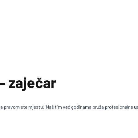
– zaječar
Na pravom ste mjestu! Naš tim već godinama pruža profesionalne
u