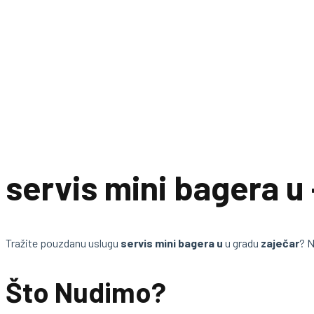
servis mini bagera u 
Tražite pouzdanu uslugu
servis mini bagera u
u gradu
zaječar
? 
Što Nudimo?