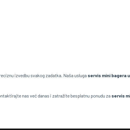
eciznu izvedbu svakog zadatka. Naša usluga
servis mini bagera u
ntaktirajte nas već danas i zatražite besplatnu ponudu za
servis m