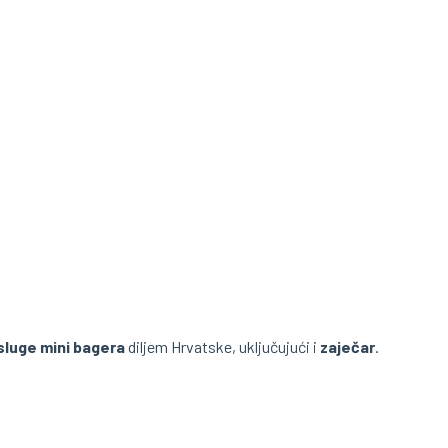
sluge mini bagera
diljem Hrvatske, uključujući i
zaječar
.