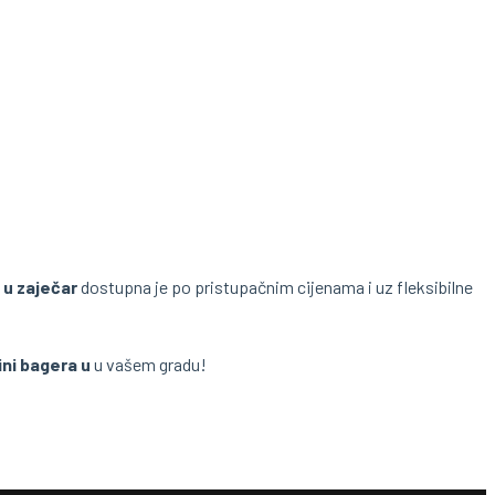
 u zaječar
dostupna je po pristupačnim cijenama i uz fleksibilne
ini bagera u
u vašem gradu!