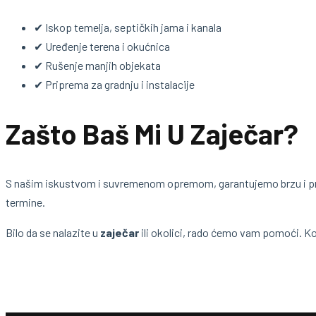
✔ Iskop temelja, septičkih jama i kanala
✔ Uređenje terena i okućnica
✔ Rušenje manjih objekata
✔ Priprema za gradnju i instalacije
Zašto Baš Mi U Zaječar?
S našim iskustvom i suvremenom opremom, garantujemo brzu i pr
termine.
Bilo da se nalazite u
zaječar
ili okolici, rado ćemo vam pomoći. Ko